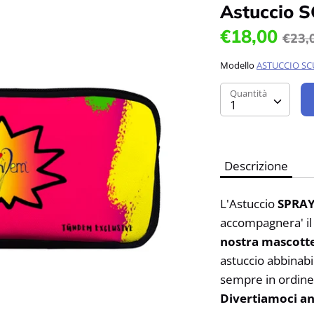
Astuccio 
Pre
€18,00
€23,
nor
Modello
ASTUCCIO S
Quantità
Quantità
1
Descrizione
L'Astuccio
SPRA
accompagnera' il
nostra mascott
astuccio abbinabi
sempre in ordine
Divertiamoci an