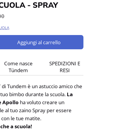
SCUOLA - SPRAY
zzo
00
male
CUOLA
Aggiungi al carrello
Come nasce
SPEDIZIONI E
Tündem
RESI
Y
di Tundem è un astuccio amico che
 tuo bimbo durante la scuola.
La
e Apollo
ha voluto creare un
le al tuo zaino Spray per essere
 con le tue matite.
che a scuola!