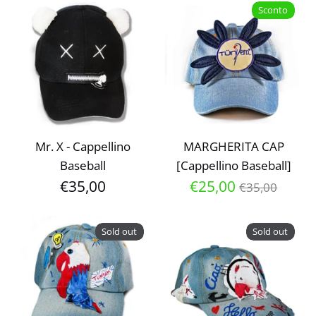
Sconto
MARGHERITA CAP
Mr. X - Cappellino
[Cappellino Baseball]
Baseball
Prezzo
€25,00
€35,00
€35,00
normale
Sold out
Sold out