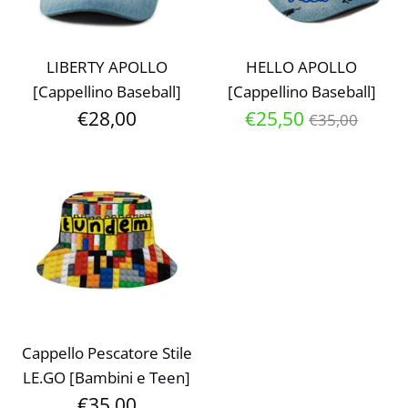
LIBERTY APOLLO
HELLO APOLLO
[Cappellino Baseball]
[Cappellino Baseball]
Prezzo
€28,00
€25,50
€35,00
normale
Cappello Pescatore Stile
LE.GO [Bambini e Teen]
€35,00