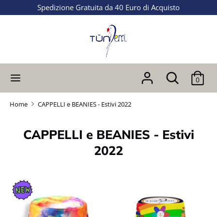
Salta
Spedizione Gratuita da 40 Euro di Acquisto
al
contenuto
Ricerca
Cerca
nel
nostro
Cerca
Ricerca
0
negozio
nel
nostro
Home
CAPPELLI e BEANIES - Estivi 2022
negozio
CAPPELLI e BEANIES - Estivi
2022