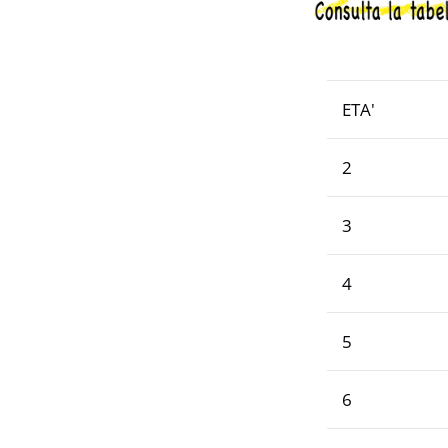
ETA'
2
3
4
5
6