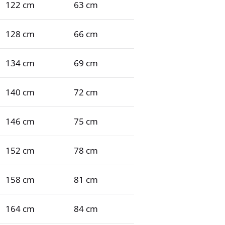
122 cm
63 cm
128 cm
66 cm
134 cm
69 cm
140 cm
72 cm
146 cm
75 cm
152 cm
78 cm
158 cm
81 cm
164 cm
84 cm