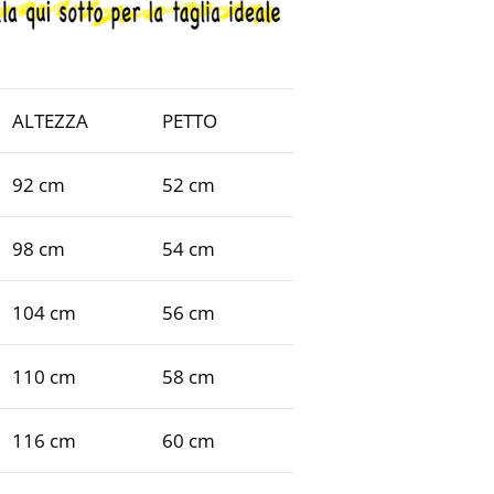
ALTEZZA
PETTO
92 cm
52 cm
98 cm
54 cm
104 cm
56 cm
110 cm
58 cm
116 cm
60 cm