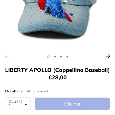
LIBERTY APOLLO [Cappellino Baseball]
€28,00
Modello
Cappellino Baseball
Quantità
Quantità
Sold out
1