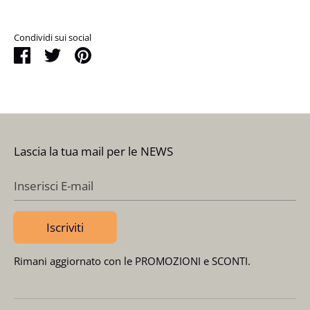
Condividi sui social
Condividi
Tweet
Pin
it
Lascia la tua mail per le NEWS
Inserisci E-mail
Iscriviti
Rimani aggiornato con le PROMOZIONI e SCONTI.