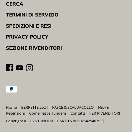
CERCA
TERMINI DI SERVIZIO
SPEDIZIONI E RESI
PRIVACY POLICY
SEZIONE RIVENDITORI
Metodi
di
pagamento
Home
BERRETTE 2024
FASCE & SCALDACOLLO
FELPE
accettati
Recensioni
Come nasce Tündem
Contatti
PER RIVENDITORI
Copyright © 2026
TUNDEM
. |PARTITA IVA:02642540393|