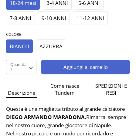
18-24 mesi
3-4 ANNI
5-6 ANNI
7-8 ANNI
9-10 ANNI
11-12 ANNI
COLORE
BIANCO
AZZURRA
Quantità
Quantità
Aggiungi al carrello
1
Come nasce
SPEDIZIONI E
Descrizione
Tündem
RESI
Questa è una maglietta tributo al grande calciatore
DIEGO ARMANDO MARADONA.
Rimarrai sempre
nel nostro cuore, grande giocatore di Napule.
Nel nostro piccolo è un modo per ricordarlo e