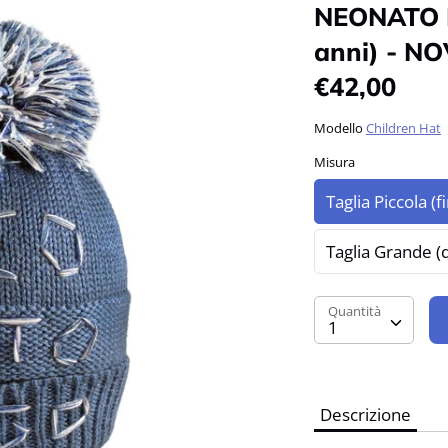
NEONATO FI
anni) - NO
€42,00
Modello
Children Hat
Misura
Taglia Piccola (
Taglia Grande (d
Quantità
Quantità
1
Descrizione