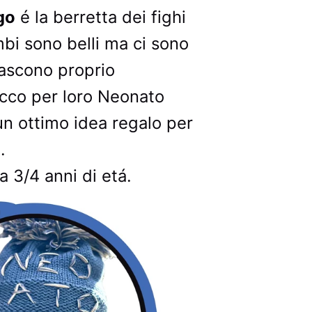
go
é la berretta dei fighi
imbi sono belli ma ci sono
nascono proprio
 Ecco per loro Neonato
un ottimo idea regalo per
i.
a 3/4 anni di etá.