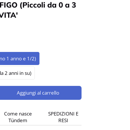
GO (Piccoli da 0 a 3
VITA'
fino 1 anno e 1/2)
a 2 anni in su)
Aggiungi al carrello
Come nasce
SPEDIZIONI E
Tündem
RESI