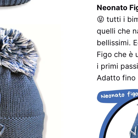
Neonato Fi
😝 tutti i b
quelli che 
bellissimi.
Figo che è 
i primi pass
Adatto fino 