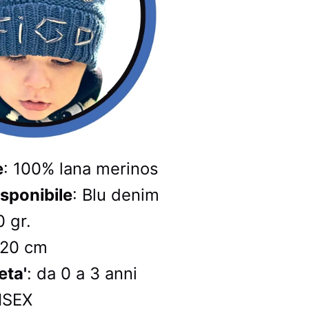
e
: 100% lana merinos
isponibile
: Blu denim
0 gr.
 20 cm
eta'
: da 0 a 3 anni
ISEX